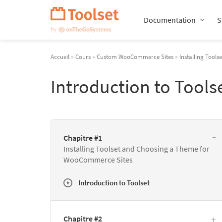
Passer
la
Documentation
S
navigation
Accueil
»
Cours
»
Custom WooCommerce Sites
»
Installing Too
Introduction to Tool
Chapitre #1
Installing Toolset and Choosing a Theme for
WooCommerce Sites
Introduction to Toolset
Chapitre #2