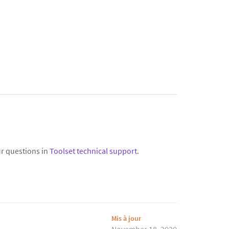
r questions in
Toolset technical support
.
Mis à jour
November 18, 2020