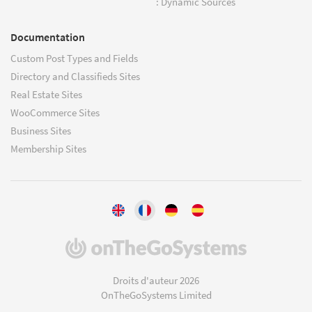
: Dynamic Sources
Documentation
Custom Post Types and Fields
Directory and Classifieds Sites
Real Estate Sites
WooCommerce Sites
Business Sites
Membership Sites
(s'ouvre
dans
une
Droits d'auteur 2026
nouvelle
OnTheGoSystems Limited
fenêtre)