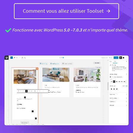
Comment vous allez utiliser Toolset
Fonctionne avec
WordPress
5.0 –
7.0.3
et n’importe quel thème.