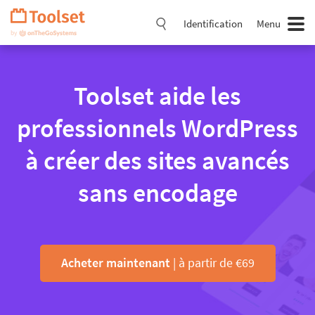
Passer
la
Identification
Menu
navigation
Toolset aide les
professionnels WordPress
à créer des sites avancés
sans encodage
Acheter maintenant
| à partir de €69