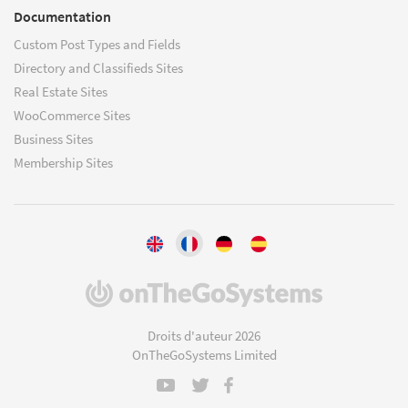
Documentation
Custom Post Types and Fields
Directory and Classifieds Sites
Real Estate Sites
WooCommerce Sites
Business Sites
Membership Sites
(s'ouvre
dans
une
Droits d'auteur 2026
nouvelle
OnTheGoSystems Limited
fenêtre)