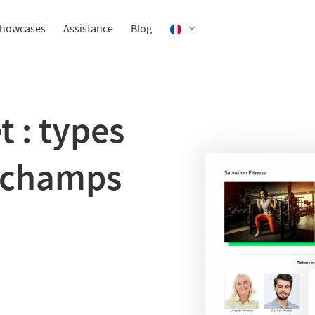
howcases
Assistance
Blog
t : types
, champs