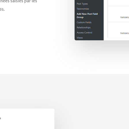
nées saisies par les
es.