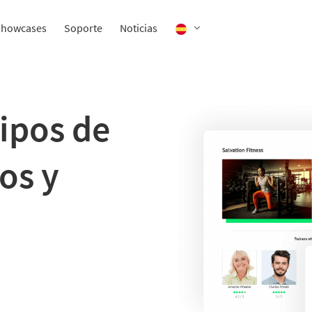
Showcases
Soporte
Noticias
tipos de
os y