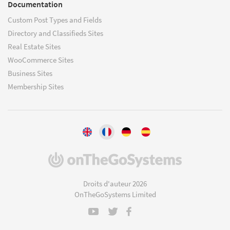
Documentation
Custom Post Types and Fields
Directory and Classifieds Sites
Real Estate Sites
WooCommerce Sites
Business Sites
Membership Sites
(s'ouvre
dans
une
Droits d'auteur 2026
nouvelle
OnTheGoSystems Limited
fenêtre)