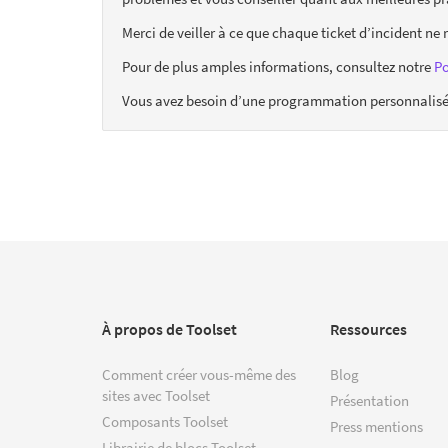
Merci de veiller à ce que chaque ticket d’incident ne 
Pour de plus amples informations, consultez notre
Po
Vous avez besoin d’une programmation personnalisée 
À propos de Toolset
Ressources
Comment créer vous-même des
Blog
sites avec Toolset
Présentation
Composants Toolset
Press mentions
Librairie de blocs Toolset