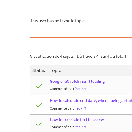
This user has no favorite topics.
Visualisation de 4 sujets : 1 à travers 4 (sur 4 au total)
Status
Topic
Google reCaptcha isn't loading
Commencé par :
fred-r.M
How to calculate end date, when having a star
Commencé par :
fred-r.M
How to translate text in a view
Commencé par :
fred-r.M