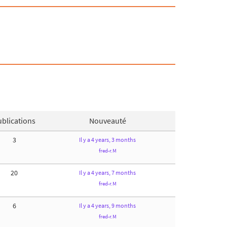
blications
Nouveauté
3
Il y a 4 years, 3 months
fred-r.M
20
Il y a 4 years, 7 months
fred-r.M
6
Il y a 4 years, 9 months
fred-r.M