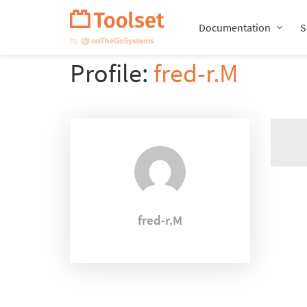
Passer
la
Documentation
S
navigation
Profile:
fred-r.M
fred-r.M