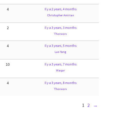
4
Il y a 2 years, 4 months
Christopher Amirian
2
Il y a 3 years, 3 months
Thorworx
4
Il y a 3 years, 5 months
Luo Yang
10
Il y a 3 years, 7 months
Waqar
4
Il y a 3 years, 8 months
Thorworx
1
2
→