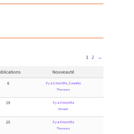
1
2
→
blications
Nouveauté
6
Il y a 2 months, 2 weeks
Thorworx
19
Il y a 3 months
Minesh
25
Il y a 4 months
Thorworx