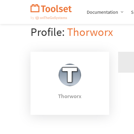
Passer
la
Documentation
S
navigation
Profile:
Thorworx
Thorworx