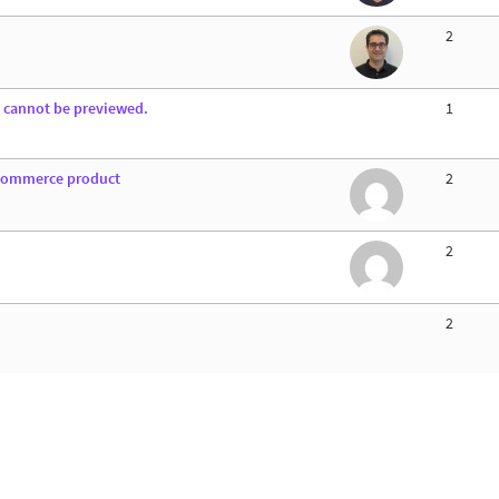
2
d cannot be previewed.
1
ocommerce product
2
2
2
)