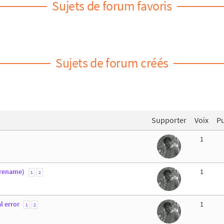
Sujets de forum favoris
Sujets de forum créés
)
Supporter
Voix
Pu
1
 rename)
1
1
2
l error
1
1
2