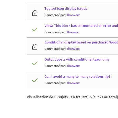
Toolset Icon display issues
Commencé par :
Thorworx
View: This block has encountered an error an
Commencé par :
Thorworx
Conditional display based on purchased Wo
Commencé par :
Thorworx
Output posts with conditional taxonomy
Commencé par :
Thorworx
Can I avoid a many to many relationship?
Commencé par :
Thorworx
Visualisation de 15 sujets : 1 à travers 15 (sur 21 au total