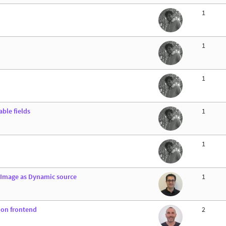
1
1
1
ble fields
1
1
 Image as Dynamic source
1
 on frontend
2