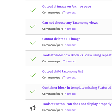
Output cf image on Archive page
Commencé par :
Thorworx
Can not choose any Taxonomy views
Commencé par :
Thorworx
Cannot delete CPT image
Commencé par :
Thorworx
Toolset Slideshow Block vs. View using repeata
Commencé par :
Thorworx
Output child taxonomy list
Commencé par :
Thorworx
Container block in template missing Featured
Commencé par :
Thorworx
Toolset Button Icon does not display properly
Commencé par :
Thorworx