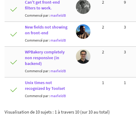
Can't get front-end
2
9
filters to work.
Commencé par :
maxfieldB
New fields not showing
2
3
on front-end
Commencé par :
maxfieldB
WPBakery completely
2
3
non responsive (in
backend)
Commencé par :
maxfieldB
Unix times not
1
1
recognized by Toolset
Commencé par :
maxfieldB
Visualisation de 10 sujets : 1 à travers 10 (sur 10 au total)