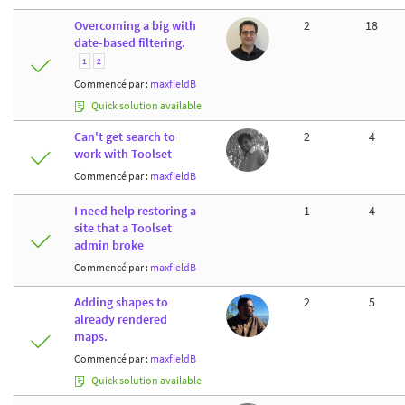
Overcoming a big with
2
18
date-based filtering.
1
2
Commencé par :
maxfieldB
Quick solution available
Can't get search to
2
4
work with Toolset
Commencé par :
maxfieldB
I need help restoring a
1
4
site that a Toolset
admin broke
Commencé par :
maxfieldB
Adding shapes to
2
5
already rendered
maps.
Commencé par :
maxfieldB
Quick solution available