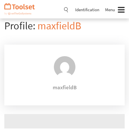
Passer
la
Identification
Menu
navigation
Profile:
maxfieldB
maxfieldB