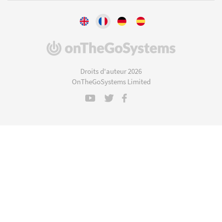
(s'ouvre
dans
une
Droits d'auteur 2026
nouvelle
OnTheGoSystems Limited
fenêtre)