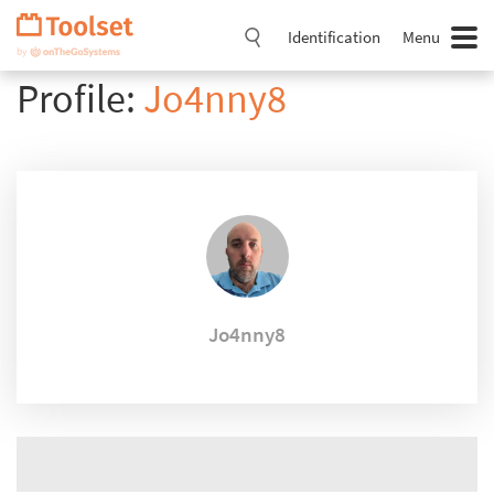
Passer
la
Identification
Menu
navigation
Profile:
Jo4nny8
Jo4nny8