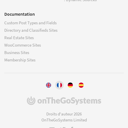
Documentation
Custom Post Types and Fields
Directory and Classifieds Sites
Real Estate Sites
WooCommerce Sites
Business Sites
Membership Sites
(s'ouvre
dans
une
Droits d'auteur 2026
nouvelle
OnTheGoSystems Limited
fenêtre)