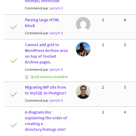
excerpt] shortcode
Commencé par :
jerryH-3
Parsing large HTML
2
8
block
Commencé par :
jerryH-3
Cannot add grid to
2
3
WordPress Archive area
on top of Toolset
Archive pages.
Commencé par :
jerryH-3
Quick solution available
Migrating WP site from
2
3
to mySQL to Postgres?
Commencé par :
jerryH-3
A diagram/doc
2
4
explaining the order of
creating a
directory/listings site?