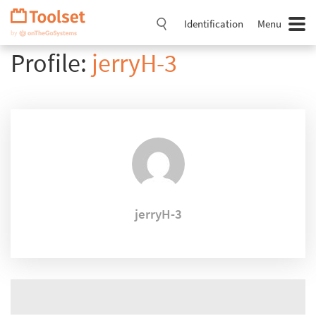
Passer
la
Identification
Menu
navigation
Profile:
jerryH-3
jerryH-3