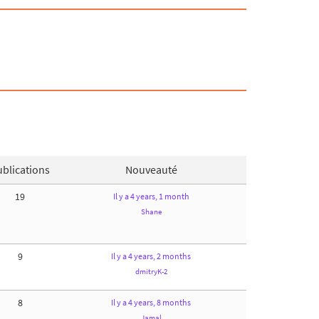
blications
Nouveauté
19
Il y a 4 years, 1 month
Shane
9
Il y a 4 years, 2 months
dmitryK-2
8
Il y a 4 years, 8 months
Jamal