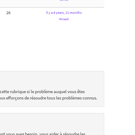
26
Il y a 4 years, 11 months
Minesh
cette rubrique si le problème auquel vous êtes
ous efforçons de résoudre tous les problèmes connus.
ont vous avez besoin, vous aider à résoudre les