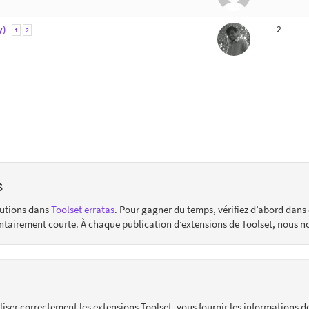
y)
2
1
2
s
lutions dans
Toolset erratas
. Pour gagner du temps, vérifiez d’abord dans 
ontairement courte. À chaque publication d’extensions de Toolset, nous n
liser correctement les extensions Toolset, vous fournir les informations d