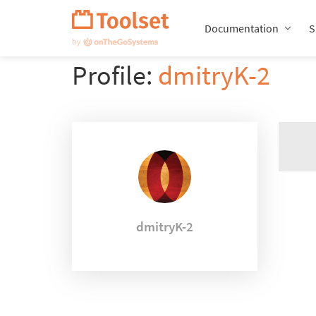
Passer
la
Documentation
S
navigation
Profile:
dmitryK-2
dmitryK-2