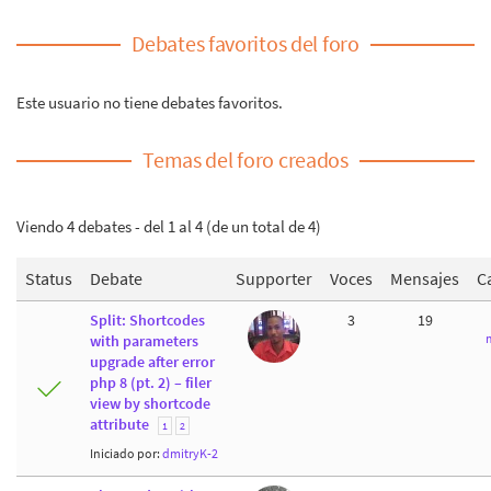
Debates favoritos del foro
Este usuario no tiene debates favoritos.
Temas del foro creados
Viendo 4 debates - del 1 al 4 (de un total de 4)
Status
Debate
Supporter
Voces
Mensajes
C
Split: Shortcodes
3
19
with parameters
upgrade after error
php 8 (pt. 2) – filer
view by shortcode
attribute
1
2
Iniciado por:
dmitryK-2