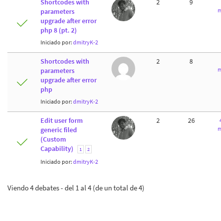
Shortcodes with
2
9
m
parameters
upgrade after error
php 8 (pt. 2)
Iniciado por:
dmitryK-2
Shortcodes with
2
8
m
parameters
upgrade after error
php
Iniciado por:
dmitryK-2
Edit user form
2
26
m
generic filed
(Custom
Capability)
1
2
Iniciado por:
dmitryK-2
Viendo 4 debates - del 1 al 4 (de un total de 4)