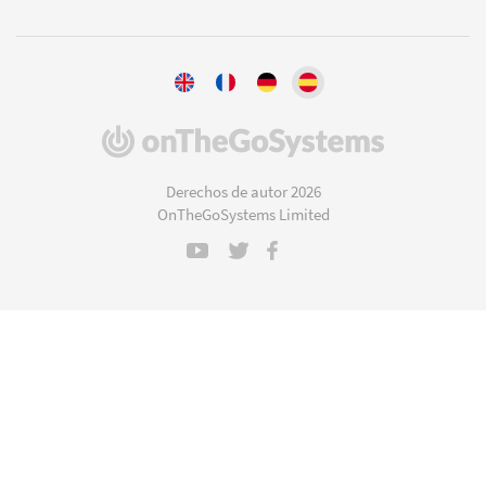
(se
abre
en
Derechos de autor 2026
una
OnTheGoSystems Limited
nueva
ventana)