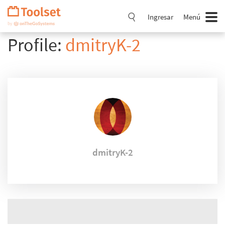
Saltar
navegación
Ingresar
Menú
Profile:
dmitryK-2
dmitryK-2