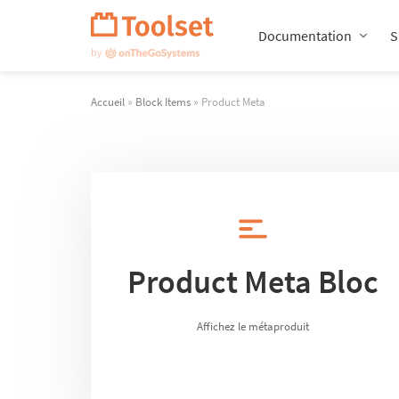
Passer
la
Documentation
S
navigation
Accueil
»
Block Items
» Product Meta
Product Meta Bloc
Affichez le métaproduit