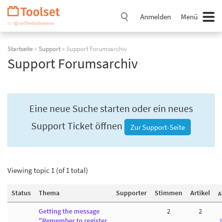
Navigation
überspringen
Anmelden
Menü
Startseite
»
Support
» Support Forumsarchiv
Support Forumsarchiv
Eine neue Suche starten oder ein neues
Support Ticket öffnen
Zur Support-Seite
Viewing topic 1 (of 1 total)
Status
Thema
Supporter
Stimmen
Artikel
A
Getting the message
2
2
y
"Remember to register