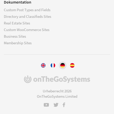
Dokumentation
Custom Post Types and Fields
Directory and Classifieds Sites
Real Estate Sites
Custom WooCommerce Sites
Business Sites
Membership Sites
(öffnet
in
einem
Urheberrecht 2026
neuen
OnTheGoSystems Limited
Fenster)