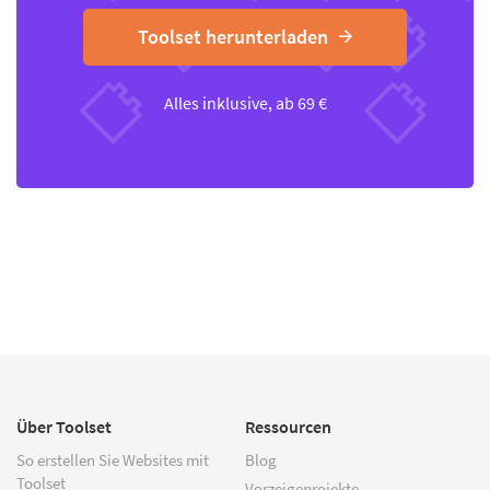
Toolset herunterladen
Alles inklusive, ab
69
€
Über Toolset
Ressourcen
So erstellen Sie Websites mit
Blog
Toolset
Vorzeigeprojekte