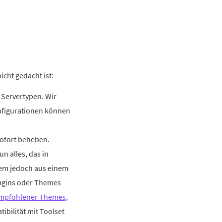
cht gedacht ist:
 Servertypen. Wir
onfigurationen können
sofort beheben.
n alles, das in
lem jedoch aus einem
lugins oder Themes
empfohlener Themes,
ibilität mit Toolset