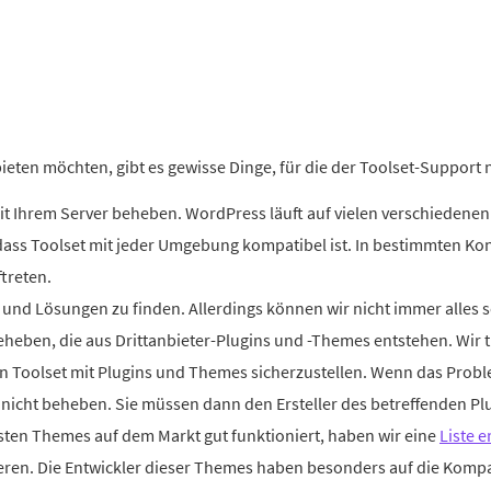
en möchten, gibt es gewisse Dinge, für die der Toolset-Support ni
t Ihrem Server beheben. WordPress läuft auf vielen verschiedenen
 dass Toolset mit jeder Umgebung kompatibel ist. In bestimmten K
treten.
und Lösungen zu finden. Allerdings können wir nicht immer alles 
eben, die aus Drittanbieter-Plugins und -Themes entstehen. Wir tu
von Toolset mit Plugins und Themes sicherzustellen. Wenn das Prob
s nicht beheben. Sie müssen dann den Ersteller des betreffenden P
ten Themes auf dem Markt gut funktioniert, haben wir eine
Liste 
ieren. Die Entwickler dieser Themes haben besonders auf die Kompat