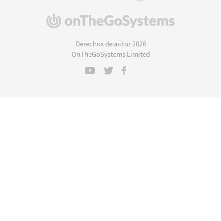
(se
abre
en
Derechos de autor 2026
una
OnTheGoSystems Limited
nueva
ventana)