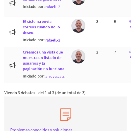
Iniciado por:
rafaelL-2
El sistema envia
2
9
6
correos cuando no lo
deseo.
Iniciado por:
rafaelL-2
Creamos una vista que
2
7
6
muestra un listado de
usuarios y la
paginación no funciona
Iniciado por:
arrova.cats
Viendo 3 debates - del 1 al 3 (de un total de 3)
Problemas conocidos y soluciones