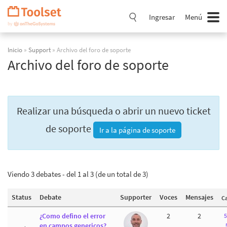
Saltar
navegación
Ingresar
Menú
Inicio
»
Support
» Archivo del foro de soporte
Archivo del foro de soporte
Realizar una búsqueda o abrir un nuevo ticket
de soporte
Ir a la página de soporte
Viendo 3 debates - del 1 al 3 (de un total de 3)
Status
Debate
Supporter
Voces
Mensajes
C
¿Como defino el error
2
2
5
en campos genericos?