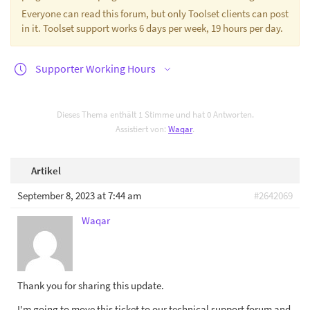
Everyone can read this forum, but only Toolset clients can post
in it. Toolset support works 6 days per week, 19 hours per day.
Supporter Working Hours
Dieses Thema enthält 1 Stimme und hat 0 Antworten.
Assistiert von:
Waqar
.
Artikel
September 8, 2023 at 7:44 am
#2642069
Waqar
Thank you for sharing this update.
I'm going to move this ticket to our technical support forum and