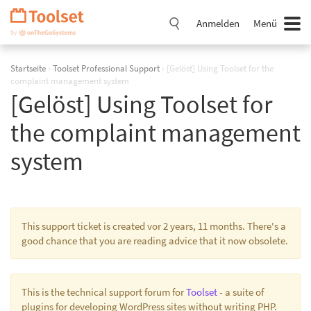
Navigation
überspringen
Anmelden
Menü
Startseite
›
Toolset Professional Support
›
[Gelöst] Using Toolset for the
complaint management system
[Gelöst] Using Toolset for
the complaint management
system
This support ticket is created vor 2 years, 11 months. There's a
good chance that you are reading advice that it now obsolete.
This is the technical support forum for
Toolset
- a suite of
plugins for developing WordPress sites without writing PHP.