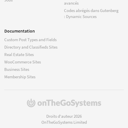
avancés
Codes abrégés dans Gutenberg
: Dynamic Sources
Documentation
Custom Post Types and Fields
Directory and Classifieds Sites
Real Estate Sites
WooCommerce Sites
Business Sites
Membership Sites
(s'ouvre
dans
une
Droits d'auteur 2026
nouvelle
OnTheGoSystems Limited
fenêtre)