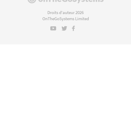
dans
une
Droits d'auteur 2026
nouvelle
OnTheGoSystems Limited
fenêtre)