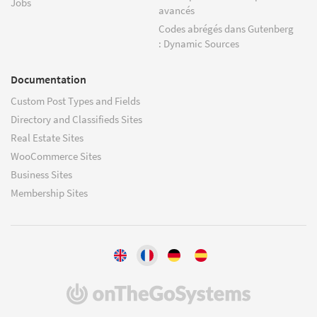
Jobs
avancés
Codes abrégés dans Gutenberg
: Dynamic Sources
Documentation
Custom Post Types and Fields
Directory and Classifieds Sites
Real Estate Sites
WooCommerce Sites
Business Sites
Membership Sites
(s'ouvre
dans