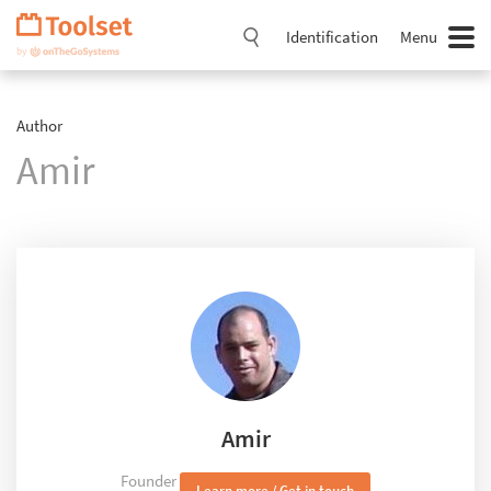
Passer
la
Identification
Menu
navigation
Author
Amir
Amir
Founder
Learn more / Get in touch