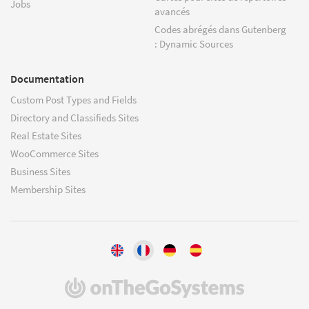
Jobs
avancés
Codes abrégés dans Gutenberg
: Dynamic Sources
Documentation
Custom Post Types and Fields
Directory and Classifieds Sites
Real Estate Sites
WooCommerce Sites
Business Sites
Membership Sites
(s'ouvre
dans