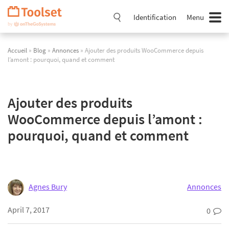
Passer
la
Identification
Menu
navigation
Accueil
»
Blog
»
Annonces
» Ajouter des produits WooCommerce depuis
l’amont : pourquoi, quand et comment
Ajouter des produits
WooCommerce depuis l’amont :
pourquoi, quand et comment
Agnes Bury
Annonces
April 7, 2017
0