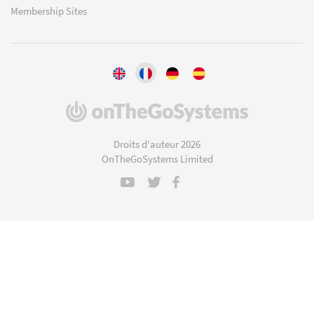
Membership Sites
(s'ouvre
dans
une
Droits d'auteur 2026
nouvelle
OnTheGoSystems Limited
fenêtre)