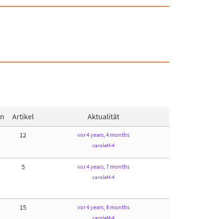
en
Artikel
Aktualität
12
vor 4 years, 4 months
caroleM-4
5
vor 4 years, 7 months
caroleM-4
15
vor 4 years, 8 months
caroleM-4