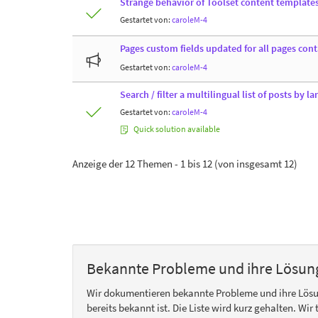
Strange behavior of Toolset content templat
Gestartet von:
caroleM-4
Pages custom fields updated for all pages con
Gestartet von:
caroleM-4
Search / filter a multilingual list of posts by l
Gestartet von:
caroleM-4
Quick solution available
Anzeige der 12 Themen - 1 bis 12 (von insgesamt 12)
Bekannte Probleme und ihre Lösun
Wir dokumentieren bekannte Probleme und ihre Lös
bereits bekannt ist. Die Liste wird kurz gehalten. Wi