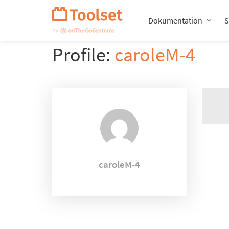
Navigation
überspringen
Dokumentation
S
Profile:
caroleM-4
caroleM-4