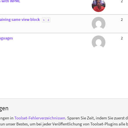
es with WPML
2
taining same view block
2
1
2
anguages
2
gen
ungen in
Toolset-Fehlerverzeichnissen
. Sparen Sie Zeit, indem Sie zuerst 
r tun unser Bestes, um bei jeder Veröffentlichung von Toolset-Plugins all