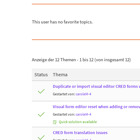
This user has no favorite topics.
Anzeige der 12 Themen - 1 bis 12 (von insgesamt 12)
Status
Thema
Duplicate or import visual editor CRED forms w
Gestartet von:
caroleM-4
Visual form editor reset when adding or remov
Gestartet von:
caroleM-4
Quick solution available
CRED form translation issues