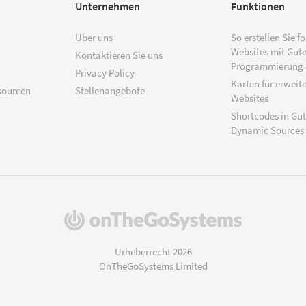
Unternehmen
Funktionen
Über uns
So erstellen Sie f
Websites mit Gut
Kontaktieren Sie uns
Programmierung
Privacy Policy
Karten für erweite
sourcen
Stellenangebote
Websites
Shortcodes in Gu
Dynamic Sources
(öffnet
in
einem
Urheberrecht 2026
neuen
OnTheGoSystems Limited
Fenster)