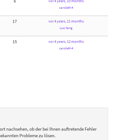
6
vor 4 years, 10 months
caroleM-4
17
vor 4 years, 11 months
Luo Yang
15
vor 4 years, 12 months
caroleM-4
dort nachsehen, ob der bei Ihnen auftretende Fehler
e bekannten Probleme zu lösen.