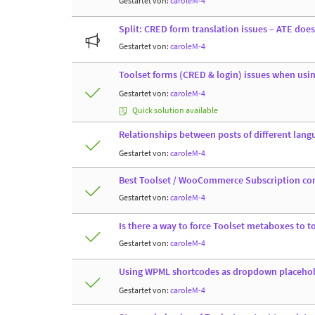
Gestartet von:
caroleM-4
Split: CRED form translation issues – ATE doe
Gestartet von:
caroleM-4
Toolset forms (CRED & login) issues when us
Gestartet von:
caroleM-4
Quick solution available
Relationships between posts of different lang
Gestartet von:
caroleM-4
Best Toolset / WooCommerce Subscription c
Gestartet von:
caroleM-4
Is there a way to force Toolset metaboxes to t
Gestartet von:
caroleM-4
Using WPML shortcodes as dropdown placeholde
Gestartet von:
caroleM-4