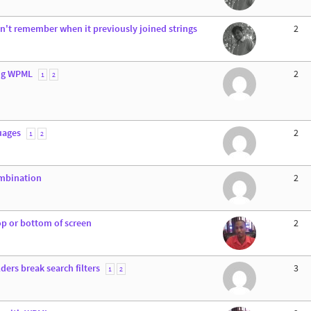
sn't remember when it previously joined strings
2
ing WPML
2
1
2
uages
2
1
2
ombination
2
op or bottom of screen
2
rs break search filters
3
1
2