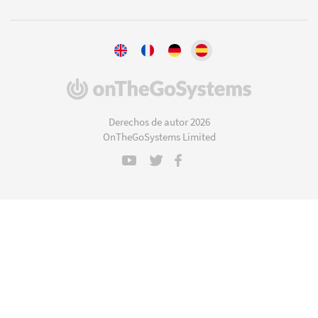
(se
abre
en
Derechos de autor 2026
una
OnTheGoSystems Limited
nueva
ventana)