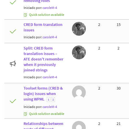
removing roles
Iniciado por:
caroleM-4
Quick solution available
CRED form translation
2
15
issues
Iniciado por:
caroleM-4
Split: CRED form
2
2
translation issues –
ATE doesn't remember
when it previously
joined strings
Iniciado por:
caroleM-4
Toolset forms (CRED &
2
30
login) issues when
using WPML
1
2
Iniciado por:
caroleM-4
Quick solution available
Relationships between
2
21