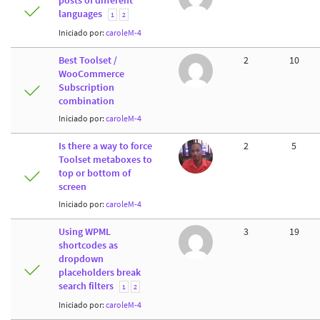
posts of different
languages
1
2
Iniciado por:
caroleM-4
Best Toolset /
2
10
WooCommerce
Subscription
combination
Iniciado por:
caroleM-4
Is there a way to force
2
5
Toolset metaboxes to
top or bottom of
screen
Iniciado por:
caroleM-4
Using WPML
3
19
shortcodes as
dropdown
placeholders break
search filters
1
2
Iniciado por:
caroleM-4