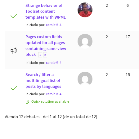
Strange behavior of
2
6
Toolset content
templates with WPML
Iniciado por:
caroleM-4
Pages custom fields
2
17
updated for all pages
containing same view
block
1
2
Iniciado por:
caroleM-4
Search / filter a
2
15
multilingual list of
posts by languages
Iniciado por:
caroleM-4
Quick solution available
Viendo 12 debates - del 1 al 12 (de un total de 12)