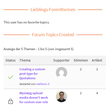
Lieblings-Forenthemen
This user has no favorite topics.
Forum Topics Created
Anzeige der 5 Themen - 1 bis 5 (von insgesamt 5)
Status
Thema
Supporter
Stimmen
Artikel
Creating a custom
2
2
post type for
Quotations
Gestartet von:
stefanoL-3
Wysiwyg upload
2
4
media doesn't work
for custom user role