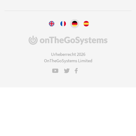
(öffnet
in
einem
Urheberrecht 2026
neuen
OnTheGoSystems Limited
Fenster)