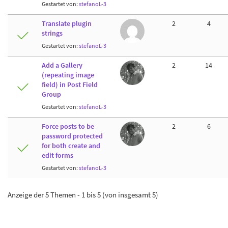
Gestartet von:
stefanoL-3
Translate plugin
2
4
strings
Gestartet von:
stefanoL-3
Add a Gallery
2
14
(repeating image
field) in Post Field
Group
Gestartet von:
stefanoL-3
Force posts to be
2
6
password protected
for both create and
edit forms
Gestartet von:
stefanoL-3
Anzeige der 5 Themen - 1 bis 5 (von insgesamt 5)