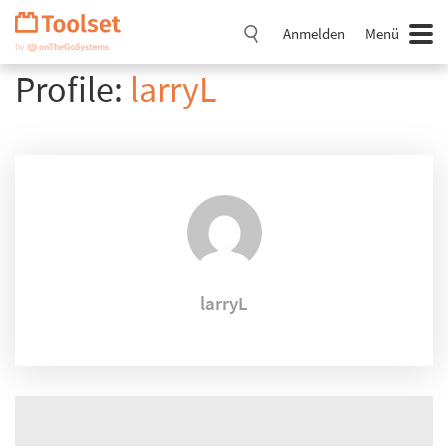
Navigation
überspringen
Anmelden
Menü
Profile:
larryL
larryL