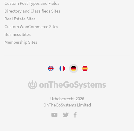
Custom Post Types and Fields
Directory and Classifieds Sites
Real Estate Sites
Custom WooCommerce Sites
Business Sites
Membership Sites
(öffnet
in
einem
Urheberrecht 2026
neuen
OnTheGoSystems Limited
Fenster)