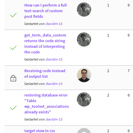
How can I perform a full
1
9
text search of custom
post fields
Gestartet von:
davidm-13
get_term_data_custom
1
6
returns the code string
instead of interpreting
the code
Gestartet von:
davidm-13
Receiving code instead
2
7
of output list
Gestartet von:
davidm-13
restoring database error
2
6
"Table
wp_toolset_associations
already exists"
Gestartet von:
davidm-13
target view in css
2
6