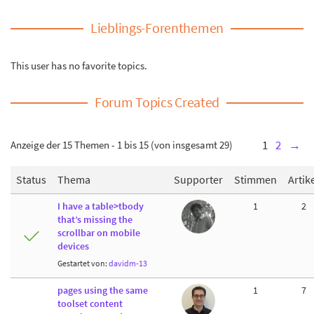
Lieblings-Forenthemen
This user has no favorite topics.
Forum Topics Created
Anzeige der 15 Themen - 1 bis 15 (von insgesamt 29)
1
2
→
Status
Thema
Supporter
Stimmen
Artik
I have a table>tbody
1
2
that’s missing the
scrollbar on mobile
devices
Gestartet von:
davidm-13
pages using the same
1
7
toolset content