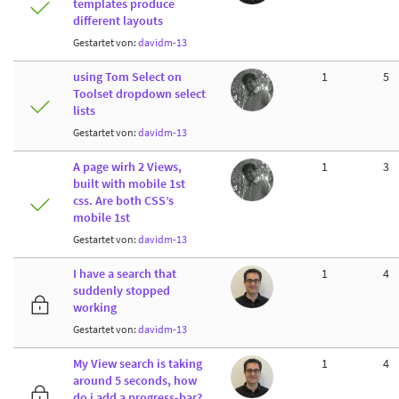
templates produce
different layouts
Gestartet von:
davidm-13
using Tom Select on
1
5
Toolset dropdown select
lists
Gestartet von:
davidm-13
A page wirh 2 Views,
1
3
built with mobile 1st
css. Are both CSS’s
mobile 1st
Gestartet von:
davidm-13
I have a search that
1
4
suddenly stopped
working
Gestartet von:
davidm-13
My View search is taking
1
4
around 5 seconds, how
do i add a progress-bar?