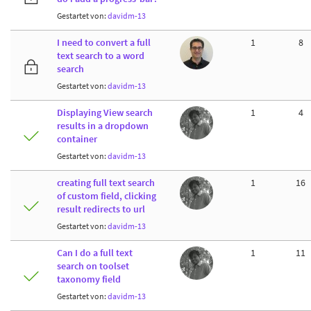
Gestartet von:
davidm-13
I need to convert a full
1
8
text search to a word
search
Gestartet von:
davidm-13
Displaying View search
1
4
results in a dropdown
container
Gestartet von:
davidm-13
creating full text search
1
16
of custom field, clicking
result redirects to url
Gestartet von:
davidm-13
Can I do a full text
1
11
search on toolset
taxonomy field
Gestartet von:
davidm-13