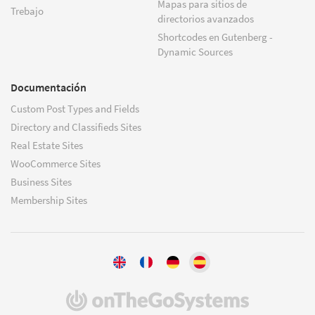
Mapas para sitios de
Trebajo
directorios avanzados
Shortcodes en Gutenberg -
Dynamic Sources
Documentación
Custom Post Types and Fields
Directory and Classifieds Sites
Real Estate Sites
WooCommerce Sites
Business Sites
Membership Sites
(se
abre