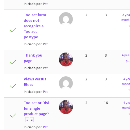
Iniciado por:
Pat
Toolset form
2
3
3 yea
month
does not
recognize a
P
Toolset
postype
Iniciado por:
Pat
Thank you
2
8
4 yea
page
Sh
Iniciado por:
Pat
Views versus
2
3
4 yea
mont
Blocs
P
Iniciado por:
Pat
Toolset or Divi
2
16
4 yea
mont
for single
product page?
P
1
2
Iniciado por:
Pat