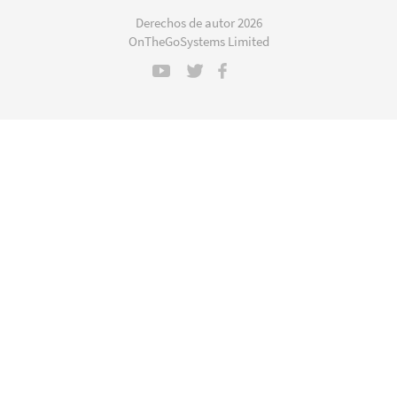
en
Derechos de autor 2026
una
OnTheGoSystems Limited
nueva
ventana)