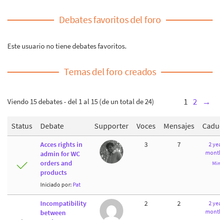
Debates favoritos del foro
Este usuario no tiene debates favoritos.
Temas del foro creados
Viendo 15 debates - del 1 al 15 (de un total de 24)
1
2
→
Status
Debate
Supporter
Voces
Mensajes
Cadu
Acces rights in
3
7
2 yea
month
admin for WC
orders and
Min
products
Iniciado por:
Pat
Incompatibility
2
2
2 yea
month
between