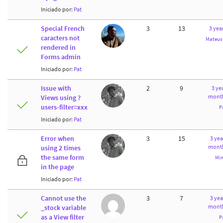
Iniciado por:
Pat
Special French
3
13
3 yea
caracters not
Mateus 
rendered in
Forms admin
Iniciado por:
Pat
Issue with
2
9
3 yea
month
Views using ?
users-filter=xxx
P
Iniciado por:
Pat
Error when
3
15
3 yea
month
using 2 times
the same form
Min
in the page
Iniciado por:
Pat
Cannot use the
3
7
3 yea
month
_stock variable
as a View filter
P