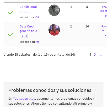
Conditional
4
8
4 yea
mont
output
P
Iniciado por:
Pat
Date Cred
2
16
4 yea
month
generic field
P
1
2
Iniciado por:
Pat
Viendo 15 debates - del 1 al 15 (de un total de 24)
1
2
→
Problemas conocidos y sus soluciones
En
Toolset erratas
, documentamos problemas conocidos y
sus soluciones. Ahorre tiempo consultando allí primero y