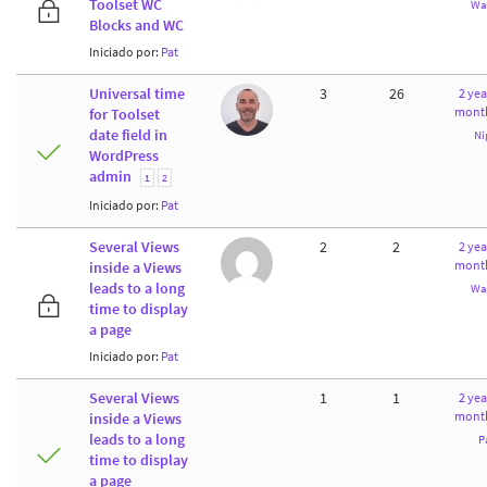
Toolset WC
Wa
Blocks and WC
Iniciado por:
Pat
Universal time
3
26
2 yea
month
for Toolset
date field in
Ni
WordPress
admin
1
2
Iniciado por:
Pat
Several Views
2
2
2 yea
month
inside a Views
leads to a long
Wa
time to display
a page
Iniciado por:
Pat
Several Views
1
1
2 yea
month
inside a Views
leads to a long
P
time to display
a page