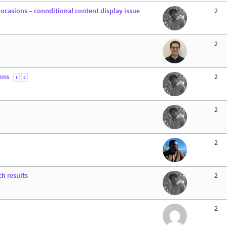
 ocasions – connditional content display issue
2
2
ons
2
1
2
2
2
h results
2
2