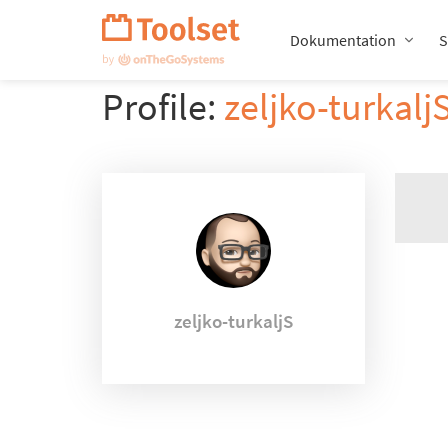
Navigation
überspringen
Dokumentation
S
Profile:
zeljko-turkalj
zeljko-turkaljS