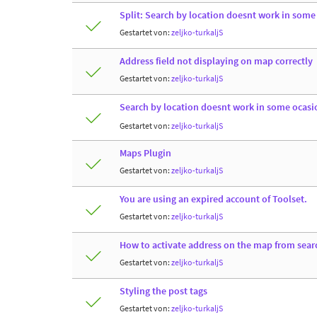
Split: Search by location doesnt work in some
Gestartet von:
zeljko-turkaljS
Address field not displaying on map correctly
Gestartet von:
zeljko-turkaljS
Search by location doesnt work in some ocasi
Gestartet von:
zeljko-turkaljS
Maps Plugin
Gestartet von:
zeljko-turkaljS
You are using an expired account of Toolset.
Gestartet von:
zeljko-turkaljS
How to activate address on the map from searc
Gestartet von:
zeljko-turkaljS
Styling the post tags
Gestartet von:
zeljko-turkaljS