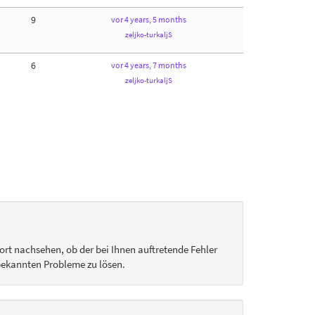
9
vor 4 years, 5 months
zeljko-turkaljS
6
vor 4 years, 7 months
zeljko-turkaljS
dort nachsehen, ob der bei Ihnen auftretende Fehler
e bekannten Probleme zu lösen.