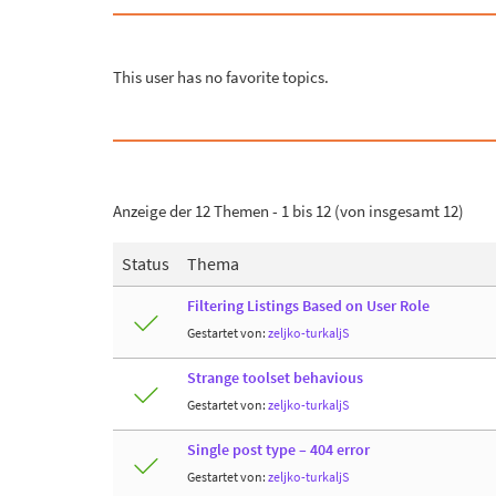
This user has no favorite topics.
Anzeige der 12 Themen - 1 bis 12 (von insgesamt 12)
Status
Thema
Filtering Listings Based on User Role
Gestartet von:
zeljko-turkaljS
Strange toolset behavious
Gestartet von:
zeljko-turkaljS
Single post type – 404 error
Gestartet von:
zeljko-turkaljS