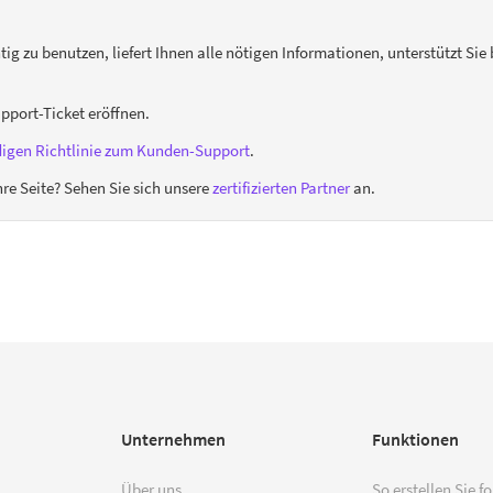
htig zu benutzen, liefert Ihnen alle nötigen Informationen, unterstützt S
upport-Ticket eröffnen.
digen Richtlinie zum Kunden-Support
.
re Seite? Sehen Sie sich unsere
zertifizierten Partner
an.
Unternehmen
Funktionen
Über uns
So erstellen Sie f