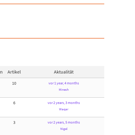
en
Artikel
Aktualität
10
vor 1 year, 4 months
Minesh
6
vor 2 years, 3 months
Waqar
3
vor 2 years, 5 months
Nigel