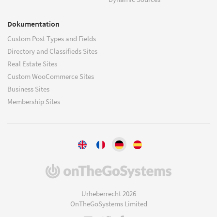
Dokumentation
Custom Post Types and Fields
Directory and Classifieds Sites
Real Estate Sites
Custom WooCommerce Sites
Business Sites
Membership Sites
(öffnet
in
einem
Urheberrecht 2026
neuen
OnTheGoSystems Limited
Fenster)