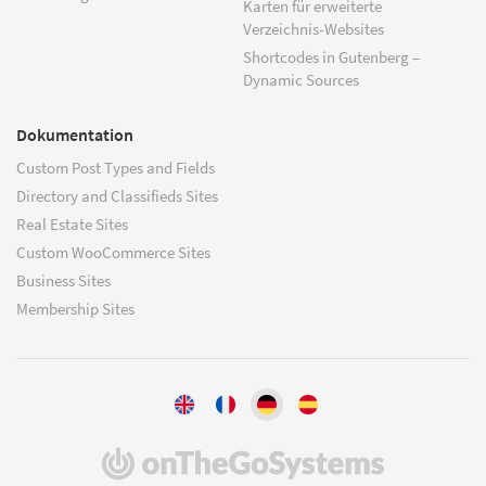
Karten für erweiterte
Verzeichnis-Websites
Shortcodes in Gutenberg –
Dynamic Sources
Dokumentation
Custom Post Types and Fields
Directory and Classifieds Sites
Real Estate Sites
Custom WooCommerce Sites
Business Sites
Membership Sites
(öffnet
in