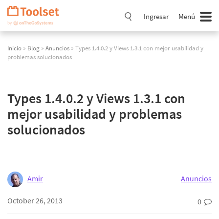
Saltar
navegación
Ingresar
Menú
Inicio
»
Blog
»
Anuncios
» Types 1.4.0.2 y Views 1.3.1 con mejor usabilidad y
problemas solucionados
Types 1.4.0.2 y Views 1.3.1 con
mejor usabilidad y problemas
solucionados
Amir
Anuncios
October 26, 2013
0