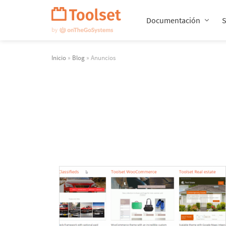
Saltar
navegación
Documentación
Inicio
»
Blog
» Anuncios