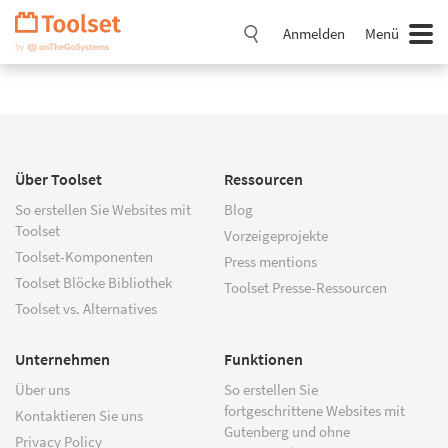
Navigation
überspringen
Anmelden
Menü
Über Toolset
Ressourcen
So erstellen Sie Websites mit
Blog
Toolset
Vorzeigeprojekte
Toolset-Komponenten
Press mentions
Toolset Blöcke Bibliothek
Toolset Presse-Ressourcen
Toolset vs. Alternatives
Unternehmen
Funktionen
Über uns
So erstellen Sie
fortgeschrittene Websites mit
Kontaktieren Sie uns
Gutenberg und ohne
Privacy Policy