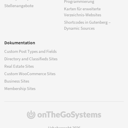
Programmierung
Stellenangebote
Karten für erweiterte
Verzeichnis-Websites
Shortcodes in Gutenberg –
Dynamic Sources
Dokumentation
Custom Post Types and Fields
Directory and Classifieds Sites
Real Estate Sites
Custom WooCommerce Sites
Business Sites
Membership Sites
(öffnet
in
einem
Urheberrecht 2026