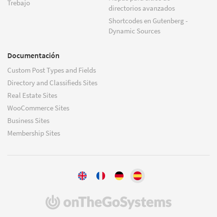
Trebajo
directorios avanzados
Shortcodes en Gutenberg -
Dynamic Sources
Documentación
Custom Post Types and Fields
Directory and Classifieds Sites
Real Estate Sites
WooCommerce Sites
Business Sites
Membership Sites
(se
abre