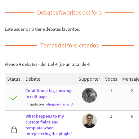
Debates favoritos del foro
Este usuario no tiene debates favoritos.
Temas del foro creados
Viendo 4 debates - del 1 al 4 (de un total de 4)
Status
Debate
Supporter
Voces
Mensaj
Conditional tag showing
1
2
in edit page
Iniciado por:
olimpia-marianiA
What happens to my
1
6
custom fields and
template when
unregistering the plugin?