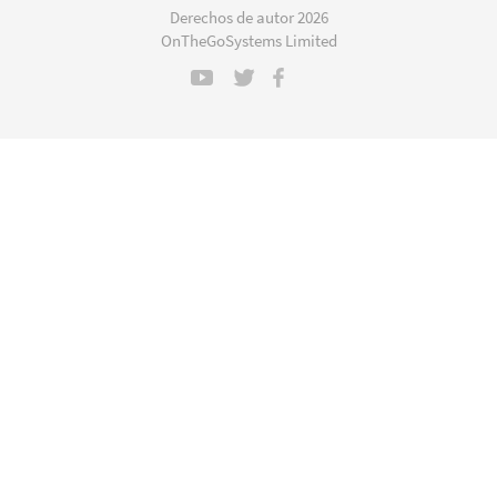
en
Derechos de autor 2026
una
OnTheGoSystems Limited
nueva
ventana)