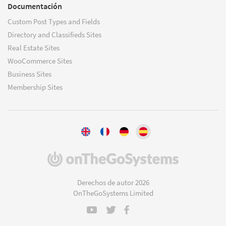
Documentación
Custom Post Types and Fields
Directory and Classifieds Sites
Real Estate Sites
WooCommerce Sites
Business Sites
Membership Sites
(se
abre
en
Derechos de autor 2026
una
OnTheGoSystems Limited
nueva
ventana)