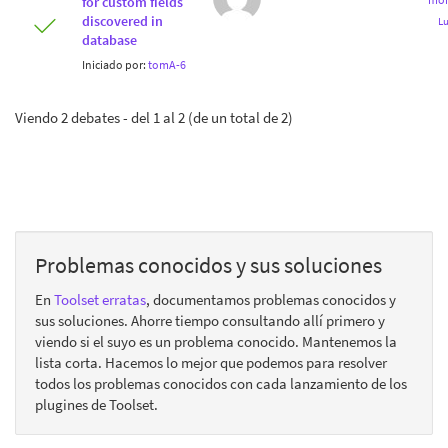
for custom fields
discovered in
Lu
database
Iniciado por:
tomA-6
Viendo 2 debates - del 1 al 2 (de un total de 2)
Problemas conocidos y sus soluciones
En
Toolset erratas
, documentamos problemas conocidos y
sus soluciones. Ahorre tiempo consultando allí primero y
viendo si el suyo es un problema conocido. Mantenemos la
lista corta. Hacemos lo mejor que podemos para resolver
todos los problemas conocidos con cada lanzamiento de los
plugines de Toolset.