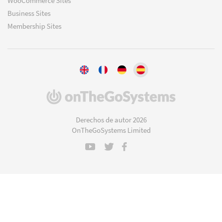
WooCommerce Sites
Business Sites
Membership Sites
(se
abre
en
Derechos de autor 2026
una
OnTheGoSystems Limited
nueva
ventana)