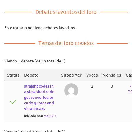
Debates favoritos del foro
Este usuario no tiene debates favoritos.
Temas del foro creados
Viendo 1 debate (de un total de 1)
Status
Debate
Supporter
Voces
Mensajes
Ca
straight codes in
2
3
2
mo
a view shortcode
get converted to
curly quotes and
view breaks
Iniciado por:
markR-7
Viendo 1 debate (de un total de 1)