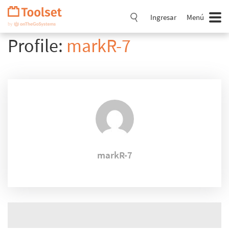
Saltar
navegación
Ingresar
Menú
Profile:
markR-7
markR-7