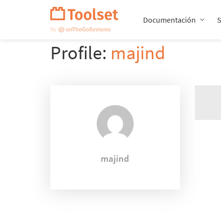
Saltar
navegación
Documentación
Profile:
majind
majind