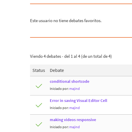
Este usuario no tiene debates favoritos.
Viendo 4 debates - del 1 al 4 (de un total de 4)
Status
Debate
conditional shortcode
Iniciado por:
majind
Error in saving Visual Editor Cell
Iniciado por:
majind
making videos responsive
Iniciado por:
majind