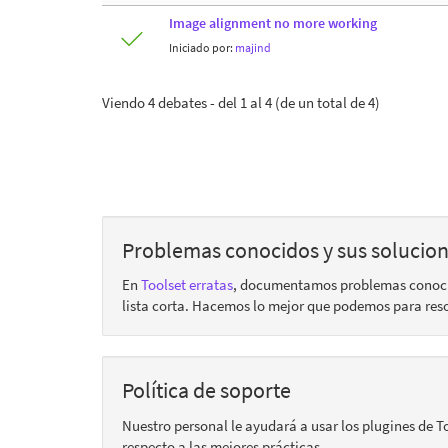
Image alignment no more working
Iniciado por:
majind
Viendo 4 debates - del 1 al 4 (de un total de 4)
Problemas conocidos y sus solucio
En
Toolset erratas
, documentamos problemas conocido
lista corta. Hacemos lo mejor que podemos para reso
Política de soporte
Nuestro personal le ayudará a usar los plugines de T
respecto a las mejores prácticas.