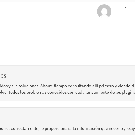
2
nes
s y sus soluciones. Ahorre tiempo consultando allí primero y viendo s
lver todos los problemas conocidos con cada lanzamiento de los plugine
oolset correctamente, le proporcionará la información que necesite, le a