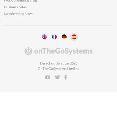
WooCommerce Sites
Business Sites
Membership Sites
(se
abre
en
Derechos de autor 2026
una
OnTheGoSystems Limited
nueva
ventana)