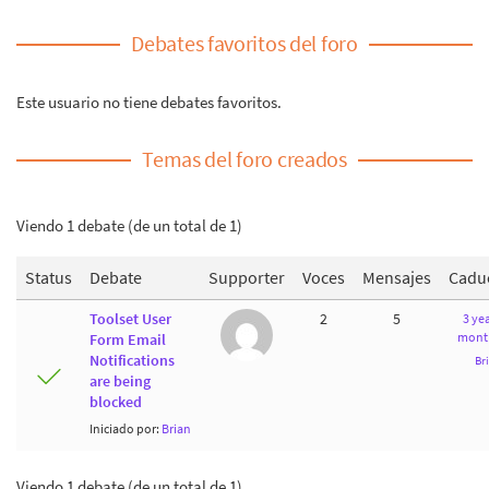
Debates favoritos del foro
Este usuario no tiene debates favoritos.
Temas del foro creados
Viendo 1 debate (de un total de 1)
Status
Debate
Supporter
Voces
Mensajes
Cadu
Toolset User
2
5
3 yea
mont
Form Email
Notifications
Br
are being
blocked
Iniciado por:
Brian
Viendo 1 debate (de un total de 1)