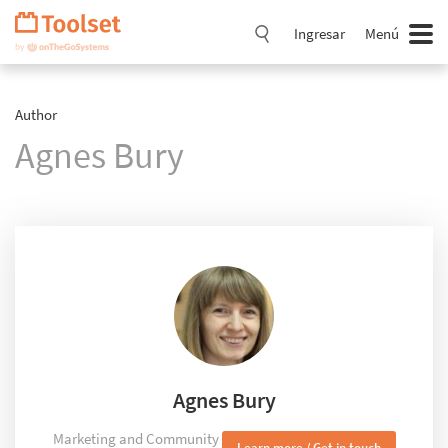
Saltar
navegación
Ingresar
Menú
Author
Agnes Bury
Agnes Bury
Marketing and Community
Learn more / Get in touch