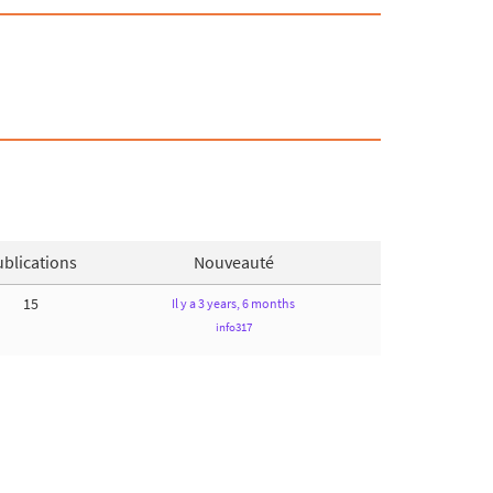
blications
Nouveauté
15
Il y a 3 years, 6 months
info317