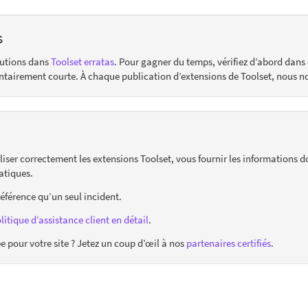
s
lutions dans
Toolset erratas
. Pour gagner du temps, vérifiez d’abord dans 
ontairement courte. À chaque publication d’extensions de Toolset, nous n
liser correctement les extensions Toolset, vous fournir les informations d
atiques.
référence qu’un seul incident.
litique d’assistance client en détail
.
pour votre site ? Jetez un coup d’œil à nos
partenaires certifiés
.