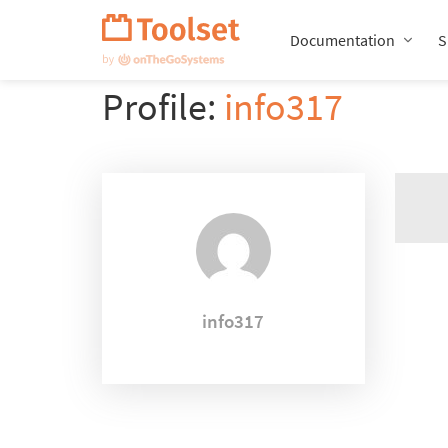
Passer
la
Documentation
S
navigation
Profile:
info317
info317